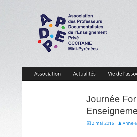
APDEP Occitanie 
Association des Professeurs Documentalistes de 
Aller
Menu
Association
Actualités
Vie de l’asso
au
primaire
contenu
Journée For
Enseignemen
Écrit
Auteur
2 mai 2016
Anne-
le