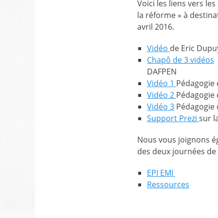
Voici les liens vers 
la réforme » à destin
avril 2016.
Vidéo
de Eric Dupu
Chapô de 3 vidéos
p
DAFPEN
Vidéo 1
Pédagogie d
Vidéo 2
Pédagogie d
Vidéo 3
Pédagogie d
Support Prezi
sur l
Nous vous joignons ég
des deux journées de
EPI EMI
Ressources
Catégories
Balises
Mutualisation
collège
,