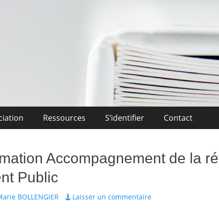
Midi-Pyrénées
l'Enseignement Privé OCCITANIE Midi-Pyrénnees Association Actuali
ciation
Ressources
S’identifier
Contact
mation Accompagnement de la r
t Public
Marie BOLLENGIER
Laisser un commentaire