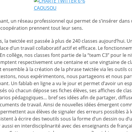
nant, un réseau professionnel qui permet de s’insérer dans u
 coopération prennent tout leur sens.
ans, la twictée est passée à plus de 240 classes aujourd’hui.
lace d’un travail collaboratif actif et efficace. Le fonctionne
 En collège, nos classes font partie de la “team C3” pour le n
comptent respectivement une centaine et une vingtaine de cl
t ensemble à la création de la phrase twictée via les outils 
 testons, nous expérimentons, nous partageons et nous par
ivant. Un fablab en ligne a vu le jour et permet d’avoir un es
és où chacun dépose ses fiches élèves, ses affiches de class
arios pédagogiques… bref ses idées afin de partager, diffuse
cuments de travail. Ainsi de nouvelles idées émergent comm
i permettent aux élèves de signaler des erreurs possibles à 
sistent à écrire des twoutils sous la forme d’un dessin ou d
er aussi en interdisciplinarité avec des enseignants de franç