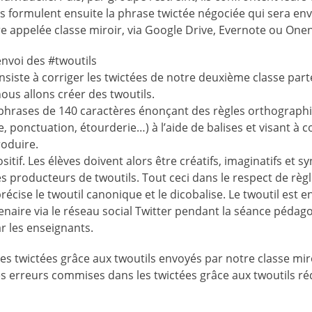
ls formulent ensuite la phrase twictée négociée qui sera env
re appelée classe miroir, via Google Drive, Evernote ou One
envoi des #twoutils
siste à corriger les twictées de notre deuxième classe part
nous allons créer des twoutils.
 phrases de 140 caractères énonçant des règles orthograph
e, ponctuation, étourderie…) à l’aide de balises et visant à 
roduire.
sitif. Les élèves doivent alors être créatifs, imaginatifs et sy
s producteurs de twoutils. Tout ceci dans le respect de règl
écise le twoutil canonique et le dicobalise. Le twoutil est e
tenaire via le réseau social Twitter pendant la séance pédago
r les enseignants.
es twictées grâce aux twoutils envoyés par notre classe mir
es erreurs commises dans les twictées grâce aux twoutils réd