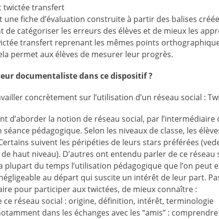
t twictée transfert
 une fiche d’évaluation construite à partir des balises créée
 de catégoriser les erreurs des élèves et de mieux les appr
ictée transfert reprenant les mêmes points orthographiqu
Cela permet aux élèves de mesurer leur progrès.
seur documentaliste dans ce dispositif ?
vailler concrètement sur l’utilisation d’un réseau social : Tw
t d’aborder la notion de réseau social, par l’intermédiaire de
n séance pédagogique. Selon les niveaux de classe, les élèv
ertains suivent les péripéties de leurs stars préférées (ved
de haut niveau). D’autres ont entendu parler de ce réseau so
plupart du temps l’utilisation pédagogique que l’on peut en 
 négligeable au départ qui suscite un intérêt de leur part. 
saire pour participer aux twictées, de mieux connaître :
 ce réseau social : origine, définition, intérêt, terminologie
otamment dans les échanges avec les “amis” : comprendr