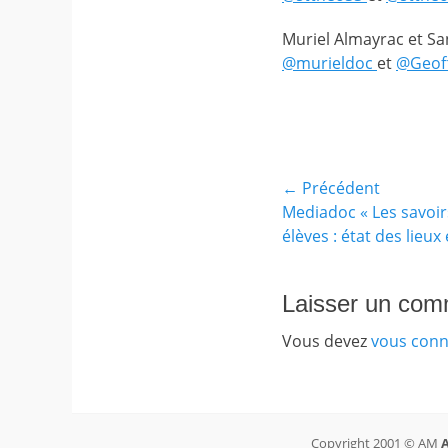
Muriel Almayrac et Sa
@murieldoc
et
@Geof
Catégories
Balises
Mutualisation
cooperation
,
(formations,
␣
expériences)
reseau
Navigation
← Précédent
social
,
␣
Article
Mediadoc « Les savoi
de
twictee
,
précédent :
élèves : état des lieux
␣
l’article
twitter
Laisser un com
Vous devez
vous conn
Copyright 2001 © AM
A