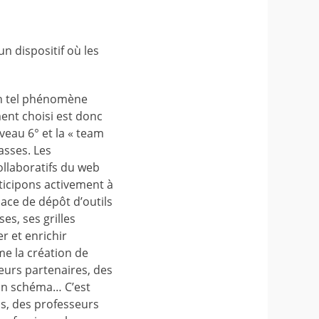
n dispositif où les
 Un tel phénomène
ment choisi est donc
iveau 6° et la « team
asses. Les
collaboratifs du web
ticipons activement à
pace de dépôt d’outils
es, ses grilles
r et enrichir
e la création de
leurs partenaires, des
’un schéma… C’est
ais, des professeurs