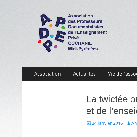
APDEP Occitanie 
Association des Professeurs Documentalistes de 
Aller
Menu
Association
Actualités
Vie de l’asso
au
primaire
contenu
La twictée o
et de l’ense
Écrit
Aute
24 janvier 2016
An
le