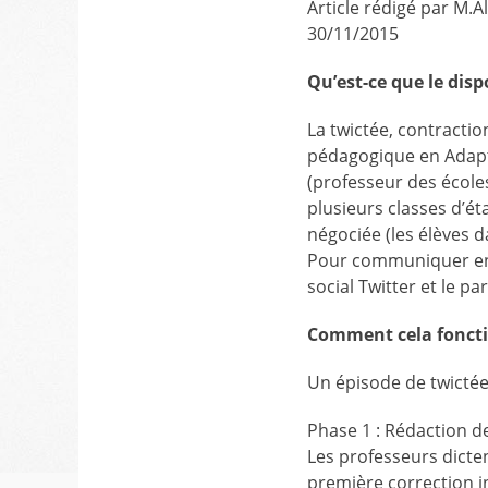
Article rédigé par M.A
30/11/2015
Qu’est-ce que le dispo
La twictée, contractio
pédagogique en Adapta
(professeur des écoles
plusieurs classes d’é
négociée (les élèves d
Pour communiquer entr
social Twitter et le p
Comment cela fonct
Un épisode de twictée
Phase 1 : Rédaction de
Les professeurs dicten
première correction in