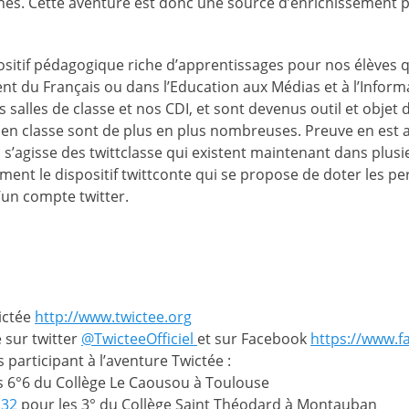
es. Cette aventure est donc une source d’enrichissement 
ositif pédagogique riche d’apprentissages pour nos élèves q
nt du Français ou dans l’Education aux Médias et à l’Inform
 salles de classe et nos CDI, et sont devenus outil et objet 
r en classe sont de plus en plus nombreuses. Preuve en est 
’il s’agisse des twittclasse qui existent maintenant dans plu
ent le dispositif twittconte qui se propose de doter les p
un compte twitter.
…
wictée
http://www.twictee.org
 sur twitter
@TwicteeOfficiel
et sur Facebook
https://www.f
s participant à l’aventure Twictée :
s 6°6 du Collège Le Caousou à Toulouse
o32
pour les 3° du Collège Saint Théodard à Montauban