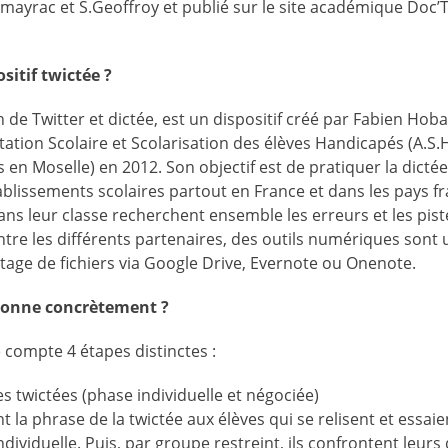
lmayrac et S.Geoffroy et publié sur le site académique Doc’
sitif twictée ?
n de Twitter et dictée, est un dispositif créé par Fabien Hoba
tion Scolaire et Scolarisation des élèves Handicapés (A.S.H
 en Moselle) en 2012. Son objectif est de pratiquer la dictée
tablissements scolaires partout en France et dans les pays 
ans leur classe recherchent ensemble les erreurs et les piste
e les différents partenaires, des outils numériques sont uti
artage de fichiers via Google Drive, Evernote ou Onenote.
ionne concrètement ?
 compte 4 étapes distinctes :
s twictées (phase individuelle et négociée)
t la phrase de la twictée aux élèves qui se relisent et essa
dividuelle. Puis, par groupe restreint, ils confrontent leurs 