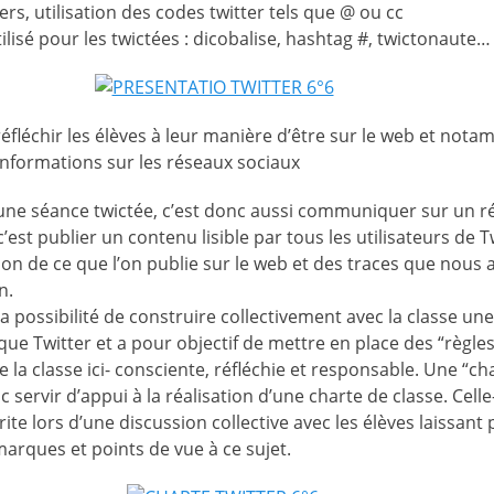
ers, utilisation des codes twitter tels que @ ou cc
isé pour les twictées : dicobalise, hashtag #, twictonaute…
éfléchir les élèves à leur manière d’être sur le web et not
’informations sur les réseaux sociaux
d’une séance twictée, c’est donc aussi communiquer sur un r
c’est publier un contenu lisible par tous les utilisateurs de 
tion de ce que l’on publie sur le web et des traces que nous a
n.
la possibilité de construire collectivement avec la classe une
 que Twitter et a pour objectif de mettre en place des “règle
la classe ici- consciente, réfléchie et responsable. Une “char
c servir d’appui à la réalisation d’une charte de classe. Cell
rite lors d’une discussion collective avec les élèves laissant 
rques et points de vue à ce sujet.