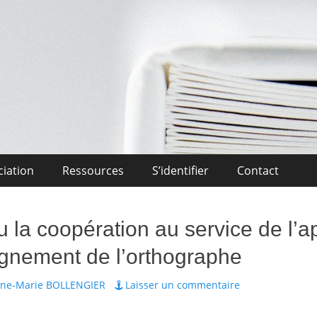
Midi-Pyrénées
l'Enseignement Privé OCCITANIE Midi-Pyrénnees Association Actuali
ciation
Ressources
S’identifier
Contact
u la coopération au service de l’
ignement de l’orthographe
ur
ne-Marie BOLLENGIER
Laisser un commentaire