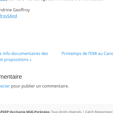
ndrine Geoffroy
froySAnd
Article
rs info-documentaires des
Printemps de l’EMI au Ca
suivant :
 et propositions »
mentaire
ecter
pour publier un commentaire.
PDEP Occitanie Midi-Pyrénées
. Tous droits réservés. | Catch Responsive