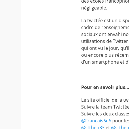
des écoles francophon
négligeable.
La twictée est un disp
cadre de l’enseigneme
sociaux ont envahi nos
utilisations de Twitte
qui ont vu le jour, qu
ou encore plus récemm
d’un smartphone et d’
Pour en savoir plus
Le site officiel de la t
Suivre la team Twictée
Suivre les deux classe
@Francais6e6
pour le
@sttheo33
et
@stthe