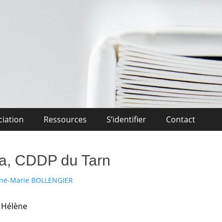
Midi-Pyrénées
l'Enseignement Privé OCCITANIE Midi-Pyrénnees Association Actuali
ciation
Ressources
S’identifier
Contact
a, CDDP du Tarn
r
ne-Marie BOLLENGIER
 Hélène