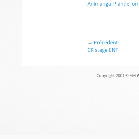
Animanga_PlandeFor
Catégories
Mutualisation
(formations,
expériences)
Navigation
← Précédent
Article
CR stage ENT
de
précédent :
l’article
Copyright 2001 © AM
A