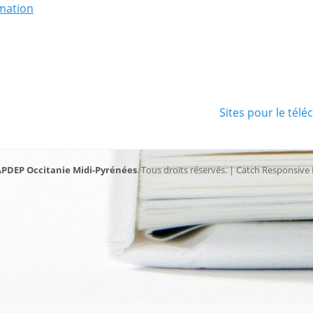
mation
Article
Sites pour le tél
suivant :
PDEP Occitanie Midi-Pyrénées
. Tous droits réservés. | Catch Responsive