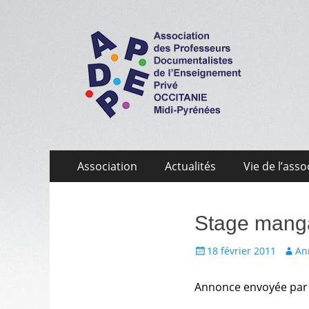
APDEP Occitanie 
Association des Professeurs Documentalistes de 
Aller
Menu
Association
Actualités
Vie de l’asso
au
primaire
contenu
Stage mang
Écrit
Auteu
18 février 2011
An
le
Annonce envoyée par