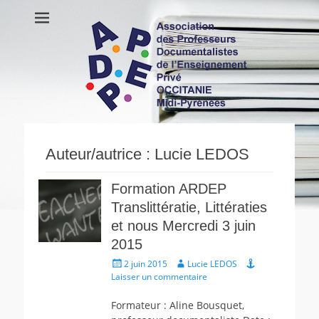
APDEP Occitanie
Association des Professeurs Documentalistes de l'Enseignement
Privé OCCITANIE Midi-Pyrénnees Association Actualités Vie de
Midi-Pyrénées
l’association Ressources
Auteur/autrice :
Lucie LEDOS
Formation ARDEP
Translittératie, Littératies
et nous Mercredi 3 juin
2015
Écrit
Auteur
2 juin 2015
Lucie LEDOS
le
Laisser un commentaire
Formateur : Aline Bousquet,