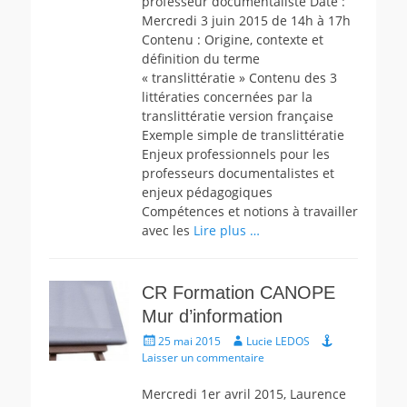
professeur documentaliste Date :
Mercredi 3 juin 2015 de 14h à 17h
Contenu : Origine, contexte et
définition du terme
« translittératie » Contenu des 3
littératies concernées par la
translittératie version française
Exemple simple de translittératie
Enjeux professionnels pour les
professeurs documentalistes et
enjeux pédagogiques
Compétences et notions à travailler
avec les
Lire plus …
CR Formation CANOPE
Mur d’information
Écrit
Auteur
25 mai 2015
Lucie LEDOS
le
Laisser un commentaire
Mercredi 1er avril 2015, Laurence