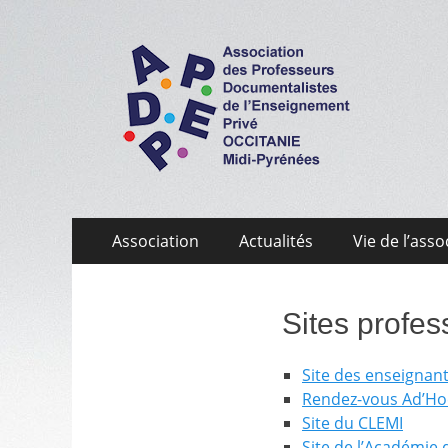
APDEP Occitanie 
Association des Professeurs Documentalistes de 
Aller
Menu
Association
Actualités
Vie de l’asso
au
primaire
contenu
Sites profes
Site des enseignan
Rendez-vous Ad’Ho
Site du CLEMI
Site de l’Académie