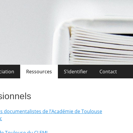
Midi-Pyrénées
l'Enseignement Privé OCCITANIE Midi-Pyrénnees Association Actuali
ciation
Ressources
S’identifier
Contact
sionnels
ts documentalistes de l’Académie de Toulouse
c
 de Toulouse du CLEMI