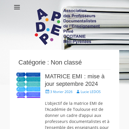
APDEP Occitanie
Association des Professeurs Documentalistes de l'Enseignement
Privé OCCITANIE Midi-Pyrénnees Association Actualités Vie de
Midi-Pyrénées
l’association Ressources
Catégorie :
Non classé
MATRICE EMI : mise à
jour septembre 2024
Écrit
Auteur
3 février 2026
Lucie LEDOS
le
L’objectif de la matrice EMI de
l’Académie de Toulouse est de
donner un cadre d’appui aux
professeurs documentalistes et à
l’ensemble des enseignants pour