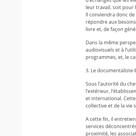
d’échanges que les él
leur travail, soit pour 
Il conviendra donc de 
répondre aux besoins e
livre et, de façon gén
Dans la même perspecti
audiovisuels et à l’uti
programmes, et, le cas
3. Le documentaliste-b
Sous l’autorité du chef
l’extérieur, l’établiss
et international. Cett
collective et de la vie 
A cette fin, il entret
services déconcentrés,
proximité, les associat