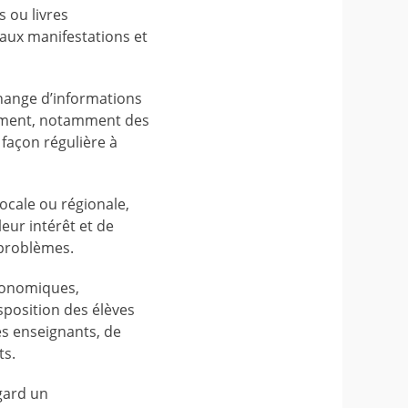
s ou livres
e aux manifestations et
échange d’informations
sement, notamment des
 façon régulière à
locale ou régionale,
leur intérêt et de
 problèmes.
économiques,
isposition des élèves
les enseignants, de
ts.
égard un