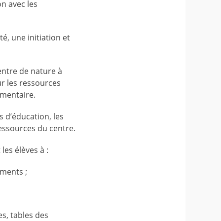
on avec les
é, une initiation et
entre de nature à
ur les ressources
umentaire.
s d’éducation, les
 ressources du centre.
les élèves à :
uments ;
es, tables des