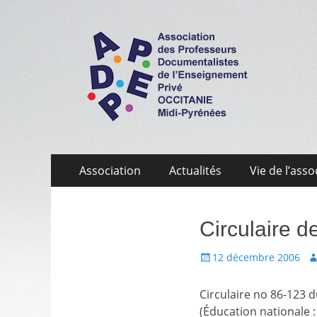
APDEP Occitanie 
Association des Professeurs Documentalistes de 
Aller
Menu
Association
Actualités
Vie de l’asso
au
primaire
contenu
Circulaire 
Écrit
A
12 décembre 2006
le
Circulaire no 86-123 
(Éducation nationale :