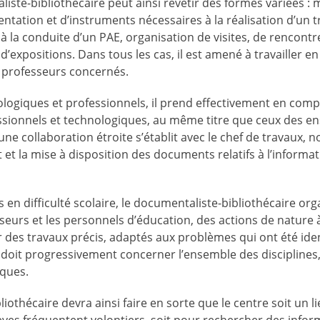
iste-bibliothécaire peut ainsi revêtir des formes variées : 
ation et d’instruments nécessaires à la réalisation d’un tr
on à la conduite d’un PAE, organisation de visites, de rencont
d’expositions. Dans tous les cas, il est amené à travailler en
s professeurs concernés.
ologiques et professionnels, il prend effectivement en comp
sionnels et technologiques, au même titre que ceux des e
 une collaboration étroite s’établit avec le chef de travaux,
t et la mise à disposition des documents relatifs à l’informa
es en difficulté scolaire, le documentaliste-bibliothécaire or
sseurs et les personnels d’éducation, des actions de nature
r des travaux précis, adaptés aux problèmes qui ont été iden
 doit progressivement concerner l’ensemble des disciplines
iques.
iothécaire devra ainsi faire en sorte que le centre soit un l