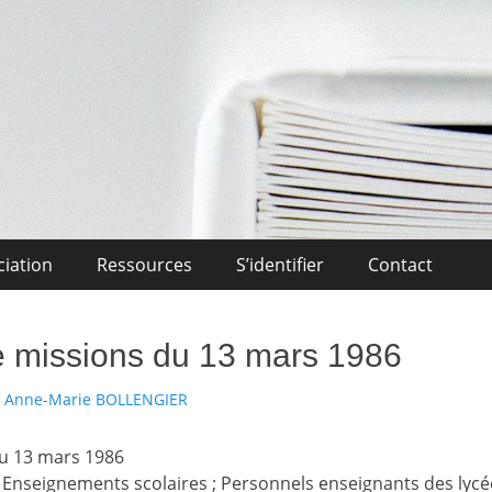
Midi-Pyrénées
l'Enseignement Privé OCCITANIE Midi-Pyrénnees Association Actuali
ciation
Ressources
S’identifier
Contact
de missions du 13 mars 1986
uteur
Anne-Marie BOLLENGIER
du 13 mars 1986
 Enseignements scolaires ; Personnels enseignants des lycée