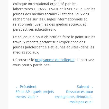
colloque international organisé par les
laboratoires LERASS, LPS-DT et l’ESPE : « Sauver les
jeunes des médias sociaux ? Etat des lieux des
recherches sur les usages informationnels et
relationnels juvéniles des médias sociaux, et
perspectives éducatives ».
Le colloque a pour objectif de faire le point sur les
travaux récents portant sur l’expérience des
jeunes (adolescent.e.s et jeunes adultes) dans les
médias sociaux.
Découvrez le
programme du colloque
et inscrivez-
vous pour y participer.
Catégories
Evènements
Navigation
← Précédent
Suivant →
Article
Article
EPI et AP : quels projets
Ressources pour
de
précédent :
suivant :
menez-vous ?
enseignants débutant…
l’article
mais pas que !