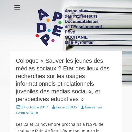
APDEP Occitanie
Association des Professeurs Documentalistes de l'Enseignement
Privé OCCITANIE Midi-Pyrénnees Association Actualités Vie de
Midi-Pyrénées
l’association Ressources
Colloque « Sauver les jeunes des
médias sociaux ? Etat des lieux des
recherches sur les usages
informationnels et relationnels
juvéniles des médias sociaux, et
perspectives éducatives »
Écrit
Auteur
27 octobre 2017
Lucie LEDOS
Laisser un
le
commentaire
Les 22 et 23 novembre prochains à l’ESPE de
Toulouse (Site de Saint-Agne) se tiendra le