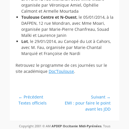
organisée par Véronique Amiel, Ophélie
Calmont et Armelle Mourtada
Toulouse Centre et N-Ouest
, le 05/01/2014, à la
DAFPEN, 12 rue Mondran, avec Mme Moari,
organisée par Marie-Pierre Chanfreau, Souad
Malki et Laurence Janin
Lot
, le 29/01/2014, au Canopé du Lot à Cahors,
avec M. Fau, organisée par Marie-Chantal
Marquié et Françoise de Nardi
Retrouvez le programme de ces journées sur le
site académique
Doc’Toulouse
.
Catégories
Archives
Navigation
← Précédent
Suivant →
Article
Article
Textes officiels
EMI : pour faire le point
de
précédent :
suivant :
avant les JDD
l’article
Copyright 2001 © AM
APDEP Occitanie Midi-Pyrénées
. Tous