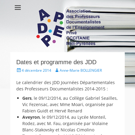
APDEP Occitanie
Association des Professeurs Documentalistes de l'Enseignement
Privé OCCITANIE Midi-Pyrénnees Association Actualités Vie de
Midi-Pyrénées
l’association Ressources
Dates et programme des JDD
Écrit
Auteur
4 décembre 2014
Anne-Marie BOLLENGIER
le
Le calendrier des JDD Journées Départementales
des Professeurs Documentalistes 2014-2015 :
Gers
, le 09/12/2014, au Collège Gabriel Seailles,
Vic Fezensac, avec Mme Moari, organisée par
Fabien Guidt et Hervé Renard
Aveyron
, le 09/12/2014, au Lycée Monteil,
Rodez, avec M. Fau, organisée par Violaine
Blanc-Stakovsky et Nicolas Cimolino