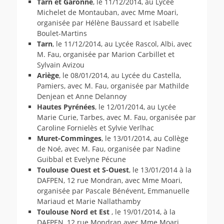
Tarn et Garonne
, le 11/12/2014, au Lycée
Michelet de Montauban, avec Mme Moari,
organisée par Hélène Baussard et Isabelle
Boulet-Martins
Tarn
, le 11/12/2014, au Lycée Rascol, Albi, avec
M. Fau, organisée par Marion Carbillet et
Sylvain Avizou
Ariège
, le 08/01/2014, au Lycée du Castella,
Pamiers, avec M. Fau, organisée par Mathilde
Denjean et Anne Delannoy
Hautes Pyrénées
, le 12/01/2014, au Lycée
Marie Curie, Tarbes, avec M. Fau, organisée par
Caroline Fornielès et Sylvie Verlhac
Muret-Comminges
, le 13/01/2014, au Collège
de Noé, avec M. Fau, organisée par Nadine
Guibbal et Evelyne Pécune
Toulouse Ouest et S-Ouest
, le 13/01/2014 à la
DAFPEN, 12 rue Mondran, avec Mme Moari,
organisée par Pascale Bénévent, Emmanuelle
Mariaud et Marie Nallathamby
Toulouse Nord et Est
, le 19/01/2014, à la
DAFPEN, 12 rue Mondran avec Mme Moari,