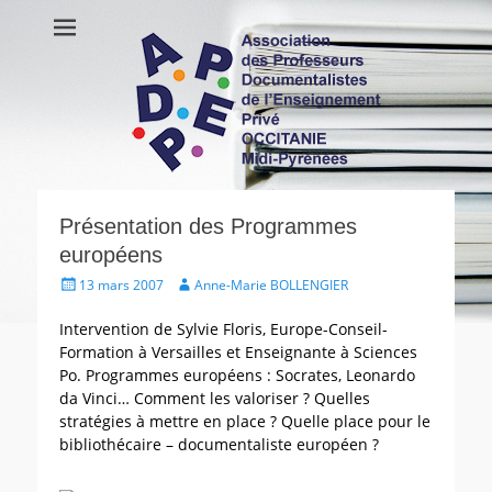
APDEP Occitanie
Association des Professeurs Documentalistes de l'Enseignement
Privé OCCITANIE Midi-Pyrénnees Association Actualités Vie de
Midi-Pyrénées
l’association Ressources
Présentation des Programmes
européens
Écrit
Auteur
13 mars 2007
Anne-Marie BOLLENGIER
le
Intervention de Sylvie Floris, Europe-Conseil-
Formation à Versailles et Enseignante à Sciences
Po. Programmes européens : Socrates, Leonardo
da Vinci… Comment les valoriser ? Quelles
stratégies à mettre en place ? Quelle place pour le
bibliothécaire – documentaliste européen ?