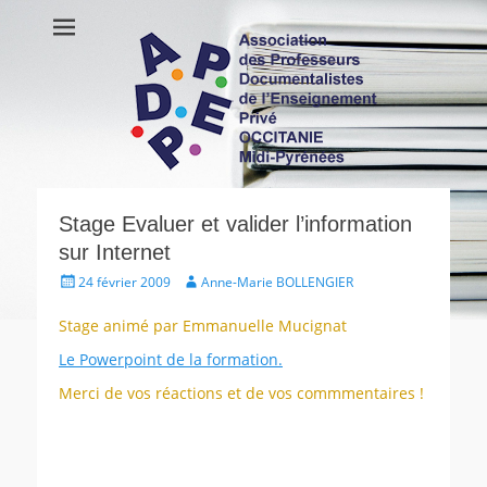
APDEP Occitanie
Association des Professeurs Documentalistes de l'Enseignement
Privé OCCITANIE Midi-Pyrénnees Association Actualités Vie de
Midi-Pyrénées
l’association Ressources
Stage Evaluer et valider l’information
sur Internet
Écrit
Auteur
24 février 2009
Anne-Marie BOLLENGIER
le
Stage animé par Emmanuelle Mucignat
Le Powerpoint de la formation.
Merci de vos réactions et de vos commmentaires !
Catégories
Mutualisation