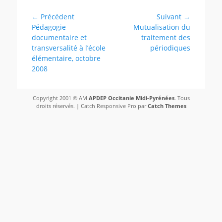
(formations,
expériences)
Navigation
← Précédent
Suivant →
Article
Article
Pédagogie
Mutualisation du
de
précédent :
suivant :
documentaire et
traitement des
l’article
transversalité à l’école
périodiques
élémentaire, octobre
2008
Copyright 2001 © AM
APDEP Occitanie Midi-Pyrénées
. Tous
droits réservés. | Catch Responsive Pro par
Catch Themes