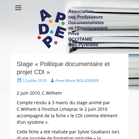
APDEP Occitanie
Association des Professeurs Documentalistes de l'Enseignement
Privé OCCITANIE Midi-Pyrénnees Association Actualités Vie de
Midi-Pyrénées
l’association Ressources
Stage « Politique documentaire et
projet CDI »
Écrit
Auteur
13 juillet 2010
Anne-Marie BOLLENGIER
le
2 juin 2010, C.Wilhem
Compte rendu à 3 mains du stage animé par
C.Wilhem à l’Institut Limayrac le 2 juin 2010
accompagné de la fiche « le CDI comme élément
d’un système ».
Cette fiche a été réalisée par Sylvie Souklanis lors
d’une journée de formation intitulée « la