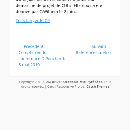
démarche de projet de CDI ». Elle nous a été
donnée par C.Wilhem le 2 juin.
Télécharger le CR
Catégories
Mutualisation
(formations,
expériences)
Navigation
← Précédent
Suivant →
Article
Article
Compte rendu
Références métier
de
précédent :
suivant :
conférence D.Pouchard,
l’article
5 mai 2010
Copyright 2001 © AM
APDEP Occitanie Midi-Pyrénées
. Tous
droits réservés. | Catch Responsive Pro par
Catch Themes