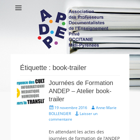
APDEP Occitanie
Association des Professeurs Documentalistes de l'Enseignement
Privé OCCITANIE Midi-Pyrénnees Association Actualités Vie de
Midi-Pyrénées
l’association Ressources
Étiquette :
book-trailer
Journées de Formation
ANDEP – Atelier book-
trailer
Écrit
Auteur
19 novembre 2016
Anne-Marie
le
BOLLENGIER
Laisser un
commentaire
En attendant les actes des
journées de formation de l’ANDEP