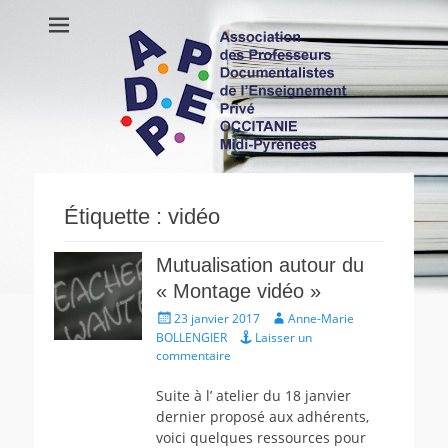
APDEP Occitanie
Association des Professeurs Documentalistes de l'Enseignement
Privé OCCITANIE Midi-Pyrénnees Association Actualités Vie de
Midi-Pyrénées
l’association Ressources
Étiquette :
vidéo
Mutualisation autour du
« Montage vidéo »
Écrit
Auteur
23 janvier 2017
Anne-Marie
le
BOLLENGIER
Laisser un
commentaire
Suite à l’ atelier du 18 janvier
dernier proposé aux adhérents,
voici quelques ressources pour