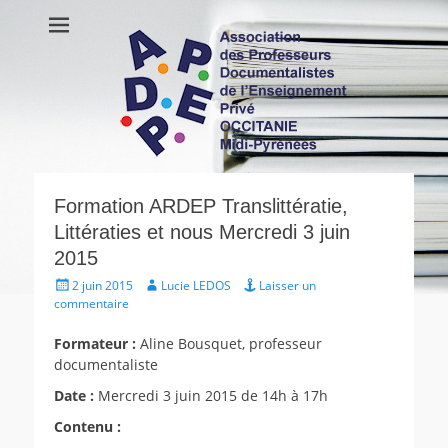
APDEP Occitanie
Association des Professeurs Documentalistes de l'Enseignement
Privé OCCITANIE Midi-Pyrénnees Association Actualités Vie de
Midi-Pyrénées
l’association Ressources
Formation ARDEP Translittératie,
Littératies et nous Mercredi 3 juin
2015
Écrit
Auteur
2 juin 2015
Lucie LEDOS
Laisser un
le
commentaire
Formateur :
Aline Bousquet, professeur
documentaliste
Date :
Mercredi 3 juin 2015 de 14h à 17h
Contenu :