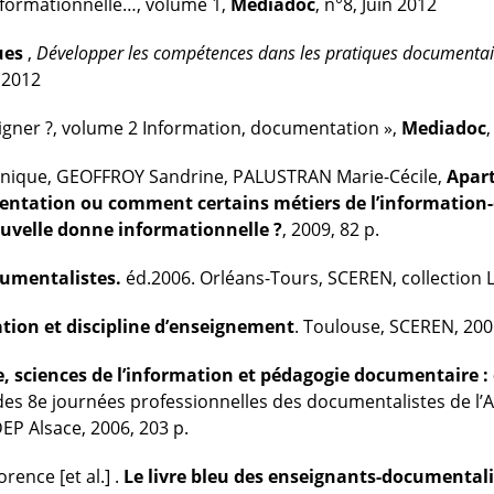
informationnelle…, volume 1,
Mediadoc
, n°8, Juin 2012
ues
,
Développer les compétences dans les pratiques documentai
 2012
eigner ?, volume 2 Information, documentation »,
Mediadoc
,
nique, GEOFFROY Sandrine, PALUSTRAN Marie-Cécile,
Apart
entation ou comment certains métiers de l’informatio
nouvelle donne informationnelle ?
, 2009, 82 p.
cumentalistes.
éd.2006. Orléans-Tours, SCEREN, collection Li
ation et discipline d’enseignement
. Toulouse, SCEREN, 200
e, sciences de l’information et pédagogie documentaire : 
es 8e journées professionnelles des documentalistes de l’
EP Alsace, 2006, 203 p.
ence [et al.] .
Le livre bleu des enseignants-documentali