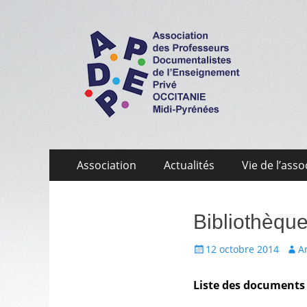
APDEP Occitanie 
Association des Professeurs Documentalistes de 
Aller
Menu
Association
Actualités
Vie de l’asso
au
primaire
contenu
Bibliothèq
Écrit
Aute
12 octobre 2014
A
le
Liste des documents 