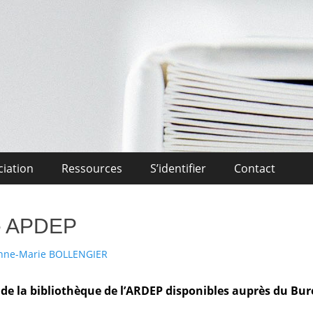
Midi-Pyrénées
l'Enseignement Privé OCCITANIE Midi-Pyrénnees Association Actuali
ciation
Ressources
S’identifier
Contact
ue APDEP
ur
nne-Marie BOLLENGIER
de la bibliothèque de l’ARDEP disponibles auprès du Bure