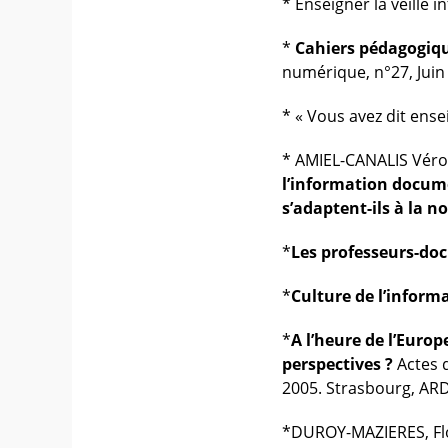
* Enseigner la veille 
*
Cahiers pédagogiq
numérique, n°27, Juin
* « Vous avez dit ens
* AMIEL-CANALIS Véro
l’information docum
s’adaptent-ils à la 
*
Les professeurs-do
*
Culture de l’inform
*
A l’heure de l’Europ
perspectives ?
Actes d
2005. Strasbourg, ARD
*DUROY-MAZIERES, Flor