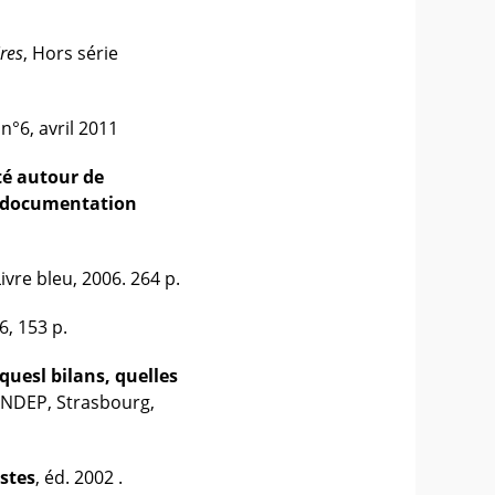
res
, Hors série
 n°6, avril 2011
é autour de
n-documentation
vre bleu, 2006. 264 p.
6, 153 p.
quesl bilans, quelles
ANDEP, Strasbourg,
stes
, éd. 2002 .