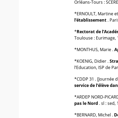
Orléans-Tours : SCERE
*ERNOULT, Martine et
l’établissement
. Par
*
Rectorat de l’Acad
Toulouse : Eurimage, 
*MONTHUS, Marie .
A
*KOENIG, Didier .
Str
l’Education, ISP de Par
*CDDP 31 . [Journée 
service de l’élève da
*ARDEP NORD-PICARDIE
pas le Nord
. sl : sed,
*BERNARD, Michel .
D