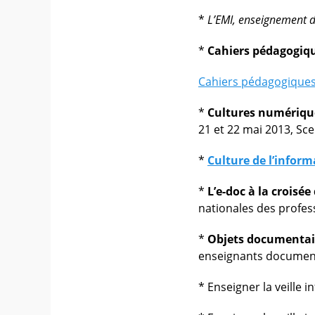
*
L’EMI, enseignement d
*
Cahiers pédagogiq
Cahiers pédagogique
*
Cultures numérique
21 et 22 mai 2013, Sce
*
Culture de l’inform
*
L’e-doc à la croisée
nationales des profes
*
Objets documentai
enseignants documenta
* Enseigner la veille 