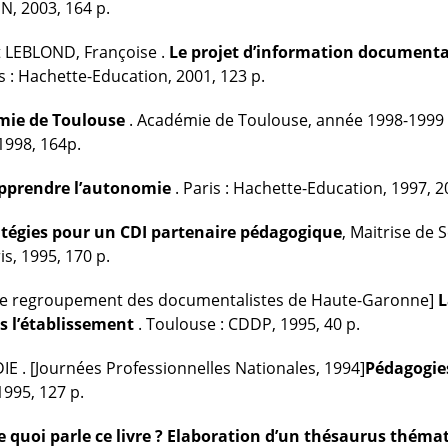
N, 2003, 164 p.
 LEBLOND, Françoise .
Le projet d’information documenta
is : Hachette-Education, 2001, 123 p.
émie de Toulouse
. Académie de Toulouse, année 1998-1999 + 
1998, 164p.
pprendre l’autonomie
. Paris : Hachette-Education, 1997, 2
atégies pour un CDI partenaire pédagogique
, Maitrise de 
is, 1995, 170 p.
de regroupement des documentalistes de Haute-Garonne]
L
ns l’établissement
. Toulouse : CDDP, 1995, 40 p.
 . [Journées Professionnelles Nationales, 1994]
Pédagogies
 1995, 127 p.
e quoi parle ce livre ? Elaboration d’un thésaurus thém