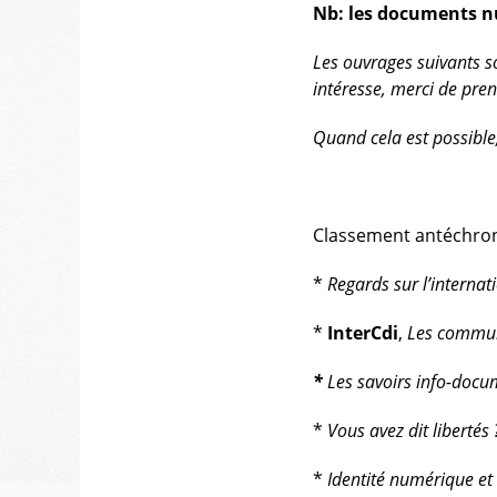
Nb: les documents nu
Les ouvrages suivants s
intéresse, merci de pre
Quand cela est possible,
Classement antéchro
*
Regards sur l’internat
*
InterCdi
,
Les commun
*
Les savoirs info-docum
*
Vous avez dit libertés 
*
Identité numérique et