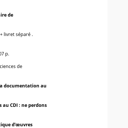
ire de
livret séparé .
07 p.
Sciences de
a documentation au
 au CDI : ne perdons
atique d’œuvres