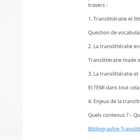
travers :
1. Translittératie et lit
Question de vocabulair
2. La translittératie e
Translittératie made i
3. La translittératie 
Et l’EMI dans tout cel
4. Enjeux de la transli
Quels contenus ? – Que
Bibliographie Translit