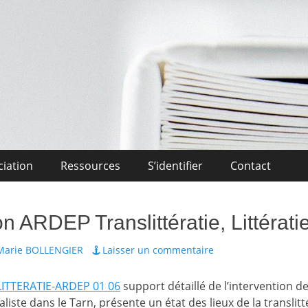
Midi-Pyrénées
l'Enseignement Privé OCCITANIE Midi-Pyrénnees Association Actuali
ciation
Ressources
S’identifier
Contact
 ARDEP Translittératie, Littérati
Marie BOLLENGIER
Laisser un commentaire
ITTERATIE-ARDEP 01 06
support détaillé de l’intervention d
ste dans le Tarn, présente un état des lieux de la translitt