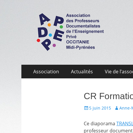
APDEP Occitanie 
Association des Professeurs Documentalistes de 
Aller
Menu
Association
Actualités
Vie de l’asso
au
primaire
contenu
CR Formation
Écrit
Auteur
5 juin 2015
Anne-
le
Ce diaporama
TRANSL
professeur documentali