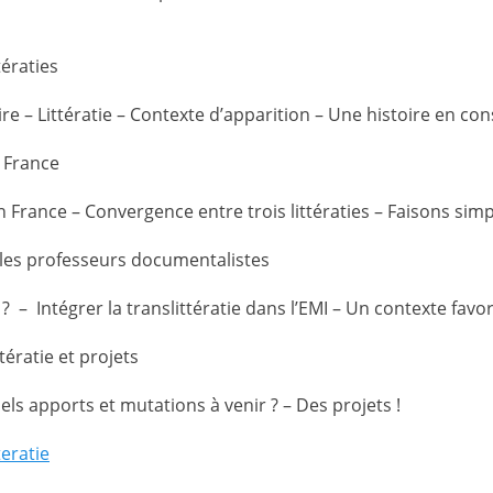
tératies
e – Littératie – Contexte d’apparition – Une histoire en con
n France
n France – Convergence entre trois littératies – Faisons sim
et les professeurs documentalistes
a ? – Intégrer la translittératie dans l’EMI – Un contexte fav
ttératie et projets
ls apports et mutations à venir ? – Des projets !
teratie