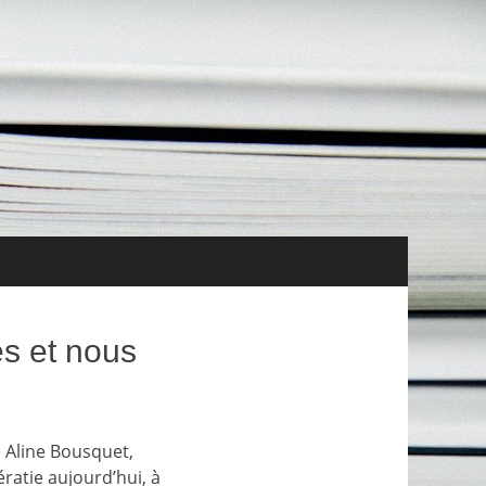
tés Vie de l’association Ressources
es et nous
e Aline Bousquet,
ératie aujourd’hui, à