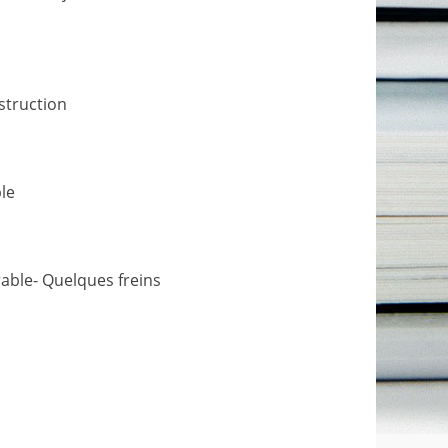
struction
ple
orable- Quelques freins