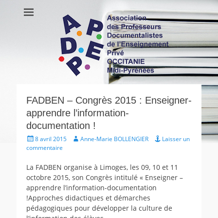
APDEP Occitanie
Association des Professeurs Documentalistes de l'Enseignement
Privé OCCITANIE Midi-Pyrénnees Association Actualités Vie de
Midi-Pyrénées
l’association Ressources
FADBEN – Congrès 2015 : Enseigner-
apprendre l’information-
documentation !
Écrit
Auteur
8 avril 2015
Anne-Marie BOLLENGIER
Laisser un
le
commentaire
La FADBEN organise à Limoges, les 09, 10 et 11
octobre 2015, son Congrès intitulé « Enseigner –
apprendre l’information-documentation
!Approches didactiques et démarches
pédagogiques pour développer la culture de