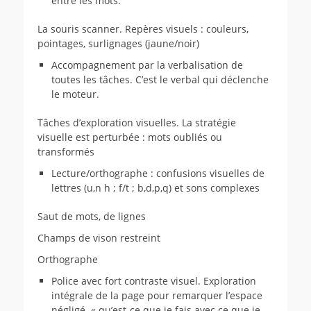
entre les mots.
La souris scanner. Repères visuels : couleurs,
pointages, surlignages (jaune/noir)
Accompagnement par la verbalisation de
toutes les tâches. C’est le verbal qui déclenche
le moteur.
Tâches d’exploration visuelles. La stratégie
visuelle est perturbée : mots oubliés ou
transformés
Lecture/orthographe : confusions visuelles de
lettres (u,n h ; f/t ; b,d,p,q) et sons complexes
Saut de mots, de lignes
Champs de vison restreint
Orthographe
Police avec fort contraste visuel. Exploration
intégrale de la page pour remarquer l’espace
négligé. « qu’est-ce que je fais avec ce que je