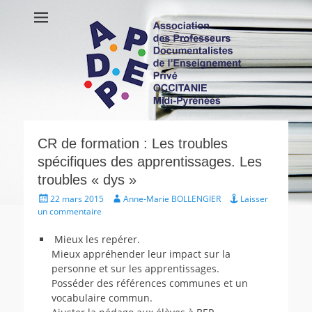
APDEP Occitanie
Association des Professeurs Documentalistes de l'Enseignement
Privé OCCITANIE Midi-Pyrénnees Association Actualités Vie de
Midi-Pyrénées
l’association Ressources
CR de formation : Les troubles
spécifiques des apprentissages. Les
troubles « dys »
Écrit
Auteur
22 mars 2015
Anne-Marie BOLLENGIER
Laisser
le
un commentaire
Mieux les repérer.
Mieux appréhender leur impact sur la
personne et sur les apprentissages.
Posséder des références communes et un
vocabulaire commun.