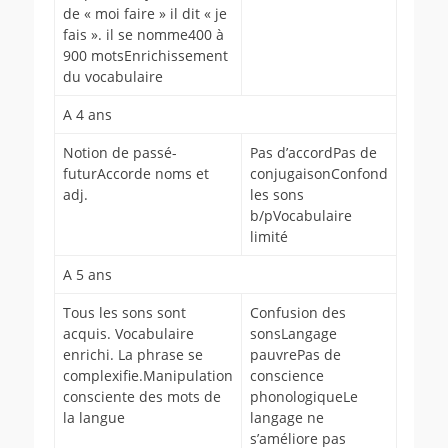
de « moi faire » il dit « je
fais ». il se nomme400 à
900 motsEnrichissement
du vocabulaire
A 4 ans
Notion de passé-
Pas d’accordPas de
futurAccorde noms et
conjugaisonConfond
adj.
les sons
b/pVocabulaire
limité
A 5 ans
Tous les sons sont
Confusion des
acquis. Vocabulaire
sonsLangage
enrichi. La phrase se
pauvrePas de
complexifie.Manipulation
conscience
consciente des mots de
phonologiqueLe
la langue
langage ne
s’améliore pas